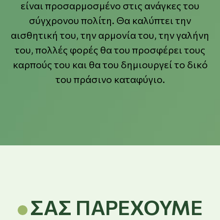
είναι προσαρμοσμένο στις ανάγκες του
σύγχρονου πολίτη. Θα καλύπτει την
αισθητική του, την αρμονία του, την γαλήνη
του, πολλές φορές θα του προσφέρει τους
καρπούς του και θα του δημιουργεί το δικό
του πράσινο καταφύγιο.
ΣΑΣ ΠΑΡΈΧΟΥΜΕ